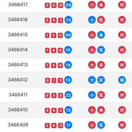
3466417
09
小
单
对
3
0
6
3466416
14
小
双
对
2
9
3
3466415
06
小
单
对
1
5
0
3466414
15
大
双
对
1
6
8
3466413
19
大
单
对
1
9
9
3466412
13
大
双
错
9
1
3
3466411
22
小
双
对
9
5
8
3466410
13
小
单
对
4
6
3
3466409
11
小
双
对
2
6
3