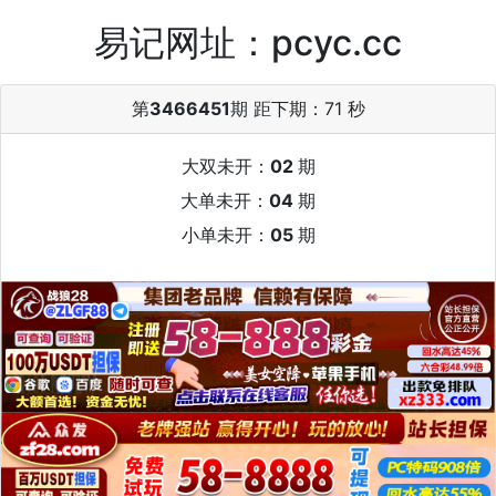
易记网址：pcyc.cc
第
3466451
期 距下期：
71 秒
大双未开：
02
期
大单未开：
04
期
小单未开：
05
期