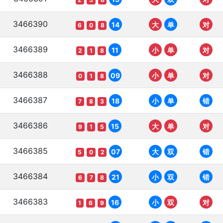
3466390
14
大
单
对
6
0
8
3466389
11
小
单
对
2
1
8
3466388
09
小
单
对
0
1
8
3466387
18
小
单
错
7
8
3
3466386
15
大
单
对
9
1
5
3466385
07
大
双
错
5
0
2
3466384
21
小
双
错
6
7
8
3466383
16
小
双
对
1
6
9