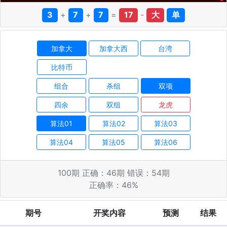
3
+
7
+
7
=
17
-
大
单
加拿大
加拿大西
台湾
比特币
组合
杀组
双项
四余
双组
龙虎
算法01
算法02
算法03
算法04
算法05
算法06
100
期 正确：
46
期 错误：
54
期
正确率：
46
%
期号
开奖内容
预测
结果