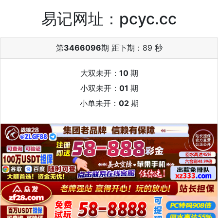
易记网址：pcyc.cc
第
3466096
期 距下期：
89 秒
大双未开：
10
期
小双未开：
01
期
小单未开：
02
期