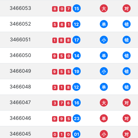
3466053
15
大
对
8
0
7
3466052
12
单
错
5
6
1
3466051
17
小
错
1
8
8
3466050
14
单
错
9
5
0
3466049
19
小
错
9
5
5
3466048
12
单
错
3
1
8
3466047
16
大
对
3
7
6
3466046
23
单
对
9
9
5
3466045
01
小
对
0
1
0