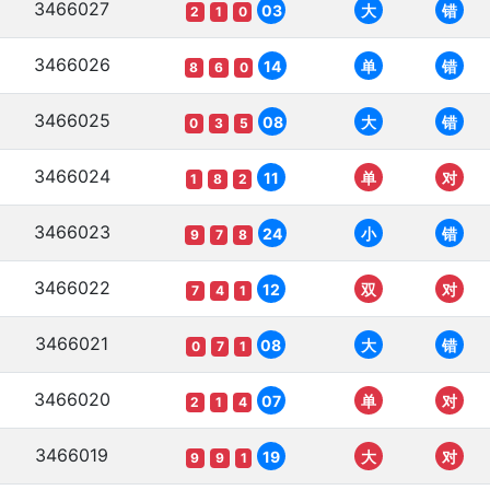
3466027
03
大
错
2
1
0
3466026
14
单
错
8
6
0
3466025
08
大
错
0
3
5
3466024
11
单
对
1
8
2
3466023
24
小
错
9
7
8
3466022
12
双
对
7
4
1
3466021
08
大
错
0
7
1
3466020
07
单
对
2
1
4
3466019
19
大
对
9
9
1