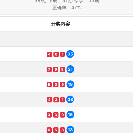
100
期 正确：
47
期 错误：
53
期
正确率：
47
%
开奖内容
05
4
0
1
21
7
6
8
18
9
0
9
08
4
3
1
15
3
3
9
13
0
5
8