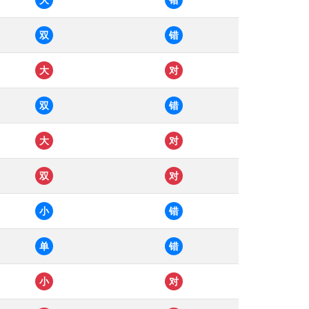
双
错
大
对
双
错
大
对
双
对
小
错
单
错
小
对