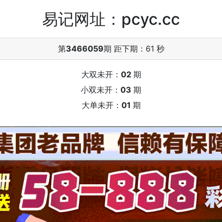
易记网址：pcyc.cc
第
3466059
期 距下期：
59 秒
大双未开：
02
期
小双未开：
03
期
大单未开：
01
期