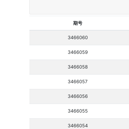
期号
3466060
3466059
3466058
3466057
3466056
3466055
3466054