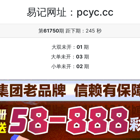
易记网址：pcyc.cc
第
61750
期 距下期：
244 秒
大双未开：
01
期
大单未开：
03
期
小单未开：
02
期