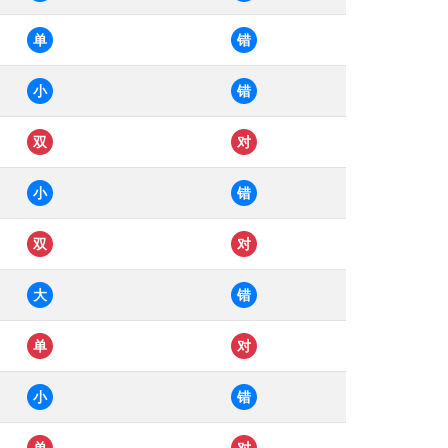
单
错
小
错
双
对
小
错
双
对
大
错
单
对
小
错
单
对