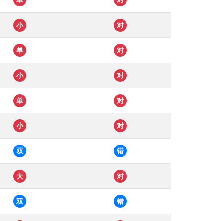
小
对
单
对
小
对
单
对
小
对
双
错
大
对
双
错