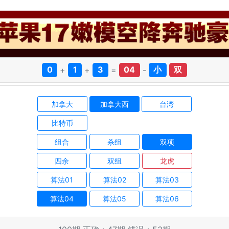
0
+
1
+
3
=
04
-
小
双
加拿大
加拿大西
台湾
比特币
组合
杀组
双项
四余
双组
龙虎
算法01
算法02
算法03
算法04
算法05
算法06