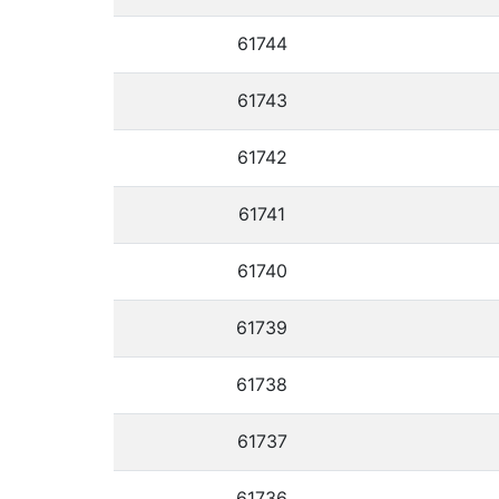
61744
61743
61742
61741
61740
61739
61738
61737
61736