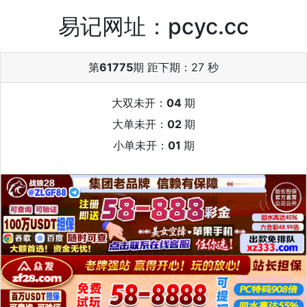
易记网址：pcyc.cc
第
61775
期 距下期：
27 秒
大双未开：
04
期
大单未开：
02
期
小单未开：
01
期