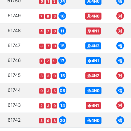
61750
杀4N0
04
错
0
1
3
61749
杀4N0
18
对
7
8
3
61748
杀4N1
11
对
4
7
0
61747
杀4N3
15
错
8
7
0
61746
杀4N1
17
错
1
7
9
61745
杀4N2
15
对
3
3
9
61744
杀4N0
08
错
0
3
5
61743
杀4N1
14
对
2
3
9
61742
杀4N0
20
错
3
9
8