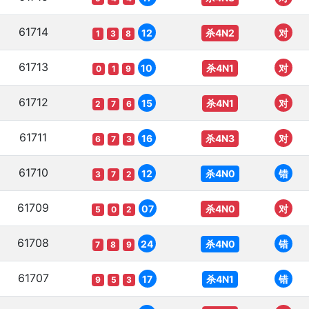
61714
杀4N2
12
对
1
3
8
61713
杀4N1
10
对
0
1
9
61712
杀4N1
15
对
2
7
6
61711
杀4N3
16
对
6
7
3
61710
杀4N0
12
错
3
7
2
61709
杀4N0
07
对
5
0
2
61708
杀4N0
24
错
7
8
9
61707
杀4N1
17
错
9
5
3