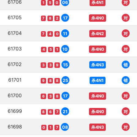
61706
杀4N1
06
对
1
5
0
61705
杀4N0
17
对
7
8
2
61704
杀4N2
11
对
7
4
0
61703
杀4N0
10
对
4
5
1
61702
杀4N3
15
错
3
3
9
61701
杀4N1
25
错
9
8
8
61700
杀4N0
17
对
6
3
8
61699
杀4N0
21
对
8
6
7
61698
杀4N3
08
对
0
1
7