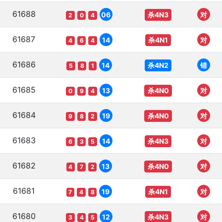
61688
杀4N3
06
对
2
0
4
61687
杀4N1
14
对
4
6
4
61686
杀4N2
14
错
5
8
1
61685
杀4N0
13
对
0
9
4
61684
杀4N0
19
对
9
8
2
61683
杀4N3
14
对
6
3
5
61682
杀4N0
13
对
4
7
2
61681
杀4N1
19
对
7
4
8
61680
杀4N3
12
对
3
4
5