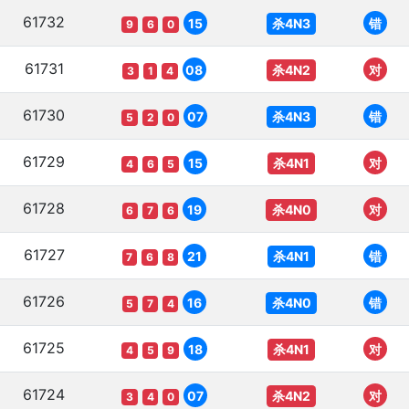
61732
杀4N3
15
错
9
6
0
61731
杀4N2
08
对
3
1
4
61730
杀4N3
07
错
5
2
0
61729
杀4N1
15
对
4
6
5
61728
杀4N0
19
对
6
7
6
61727
杀4N1
21
错
7
6
8
61726
杀4N0
16
错
5
7
4
61725
杀4N1
18
对
4
5
9
61724
杀4N2
07
对
3
4
0