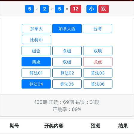
5
+
2
+
5
=
12
-
小
双
加拿大
加拿大西
台湾
比特币
组合
杀组
双项
四余
双组
龙虎
算法01
算法02
算法03
算法04
算法05
算法06
100
期 正确：
69
期 错误：
31
期
正确率：
69
%
期号
开奖内容
预测
结果