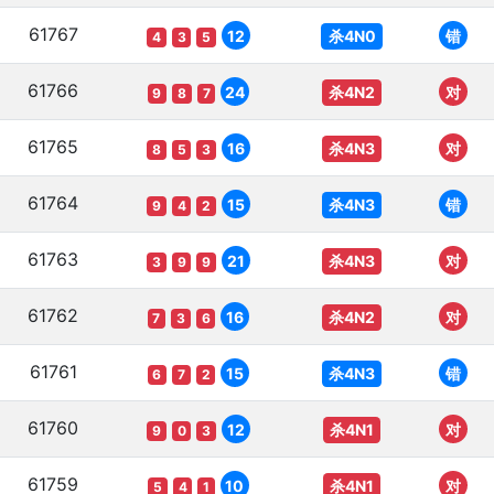
61767
杀4N0
12
错
4
3
5
61766
杀4N2
24
对
9
8
7
61765
杀4N3
16
对
8
5
3
61764
杀4N3
15
错
9
4
2
61763
杀4N3
21
对
3
9
9
61762
杀4N2
16
对
7
3
6
61761
杀4N3
15
错
6
7
2
61760
杀4N1
12
对
9
0
3
61759
杀4N1
10
对
5
4
1