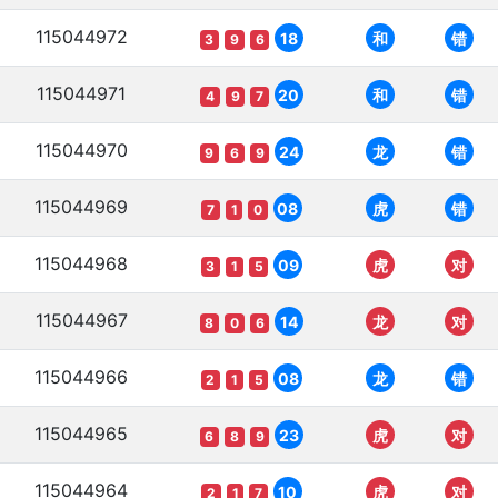
115044972
18
和
错
3
9
6
115044971
20
和
错
4
9
7
115044970
24
龙
错
9
6
9
115044969
08
虎
错
7
1
0
115044968
09
虎
对
3
1
5
115044967
14
龙
对
8
0
6
115044966
08
龙
错
2
1
5
115044965
23
虎
对
6
8
9
115044964
10
虎
对
2
1
7