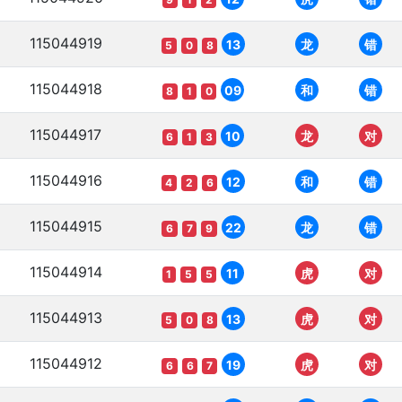
115044919
13
龙
错
5
0
8
115044918
09
和
错
8
1
0
115044917
10
龙
对
6
1
3
115044916
12
和
错
4
2
6
115044915
22
龙
错
6
7
9
115044914
11
虎
对
1
5
5
115044913
13
虎
对
5
0
8
115044912
19
虎
对
6
6
7