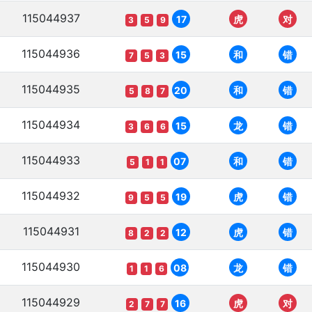
115044937
17
虎
对
3
5
9
115044936
15
和
错
7
5
3
115044935
20
和
错
5
8
7
115044934
15
龙
错
3
6
6
115044933
07
和
错
5
1
1
115044932
19
虎
错
9
5
5
115044931
12
虎
错
8
2
2
115044930
08
龙
错
1
1
6
115044929
16
虎
对
2
7
7